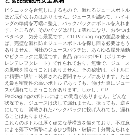
と食品接触用安全素材
ピクニックを台無しにするもので、漏れるジュースボトル
ほど厄介なものはありません。ジュースを詰めて、ハイキ
ングの準備を万端に整え、バックパックにボトルを入れま
す。ところが、そのバッグはびしょ濡れになり、おやつは
ベタベタ、気分も最悪です。CR Packagingの製品を使え
ば、完璧な漏れ防止ジュースボトルを探し回る必要はもう
ありません。同社のジュースパウチは、あらゆる屋外活動
やピクニックに最適です。食品-gradeのPET（ポリエチ
レンテレフタレート）で作られており、無毒で、ジュース
の風味を損なうことはありません。その秘密は、ボトル口
に精密に設計・装着された密閉キャップにあります。たと
え最も密閉性の高いボトルであっても、傾けた際にジュー
スが漏れてしまうことがあります。しかし、CR
Packagingのボトルにはこの問題がありません。どんな
状況でも、ジュースは決して漏れません。振っても、逆さ
にしても、満載されたバックパックに投げ入れても、漏れ
ることはありません。
これらのボトルは厚く頑丈な壁構造を備えており、不注意
による落下や衝撃によるひび割れ・破損に十分耐えられる