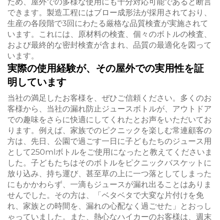
ため、屋外での多様な使用にも十分対応可能であると断言
できます。製造工程にはブロー成形法が採用されており、
生産の各段階で3回にわたる厳格な品質検査が実施されて
います。これには、原材料の検査、個々のボトルの検査、
および最終的な密封検査が含まれ、品質の最適化を図って
います。
実際の使用経験が、その屋外での実用性を証
明しています
当社の満足したお客様を、ぜひご信頼ください。多くのお
客様から、当社の漏れ防止ジュースボトルが、アウトドア
での趣味をさらに快適にしてくれたとお声をいただいてお
ります。例えば、家族でのピクニックを楽しむ常連顧客の
方は、先日、公園で過ごす一日に子どもたちのジュース用
として250mlボトルをご使用になったと教えてくださいま
した。子どもたちはそのボトルをピクニックバスケットに
放り込み、持ち運び、甚至草の上に一つ落としてしまった
にもかかわらず、一滴もジュースが漏れ出ることはありま
せんでした。その方は、「ベタベタで大変な片付けを免
れ、家族との時間を、漏れの心配なく過ごせた」とおっし
ゃっていました。また、熱心なハイカーのお客様は、週末