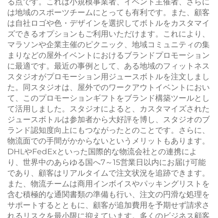
る点です。これは小規模事業者、イベント主催者、さらに
は地域のスポーツチームにとっても有利です。また、顧客
は自社ロゴや色・デザインを選択してボトルをカスタマイ
ズできるオプションもご利用いただけます。これにより、
マラソンや企業主催のピクニック、地域コミュニティの集
まりなどの屋外イベントにおけるブランドプロモーション
に最適です。最近の事例として、ある地域のフィットネス
スタジオがプロモーション用ジュースボトルを注文しまし
た。同スタジオは、屋外でのワークアウトイベントにおい
て、このプロモーションギフトをブランド構築ツールとし
て活用しました。スタジオによると、カスタマイズされた
ジュースボトルは参加者から大好評を博し、スタジオのブ
ランド認知度向上にもつながったとのことです。さらに、
物流面での手間がかからないというメリットもあります。
DHLやFedExといった国際的な物流会社との連携によ
り、世界中のあらゆる国へ7～15営業日以内にお届け可能
であり、顧客はリアルタイムで注文状況を追跡できます。
また、物流チームは商用インボイスやパッキングリストを
含む積極的な通関書類の準備も行い、注文の円滑な処理を
サポートするとともに、顧客が追加費用を予期せず請求さ
れるリスクを最小限に抑えています。多くのビジネス顧客