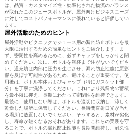
は、品質・カスタマイズ性・効率化された物流のバランス
が取れたこのジュースボトルが、屋外向けビジネスニーズ
に対してコストパフォーマンスに優れていると評価してい
ます。
屋外活動のためのヒント
屋外活動やピクニックでジュース用の漏れ防止ボトルを最
大限に活用するための簡単なヒントをご紹介します。ま
ず、密閉性を高めるために、必ずキャップをしっかりと閉
めてください。次に、ボトルを満杯まで注がないでくださ
い。過充填は内部に圧力を生じさせ、漏れ防止性能に悪影
響を及ぼす可能性があるため、避けることが重要です。使
用後は、ボトル本体およびキャップ（特にガスケット部
分）を丁寧に洗浄してください。これにより残留物の蓄積
を最小限に抑え、長期にわたって密閉性を維持できます。
最後に、使用しない際は、ボトルを適切に収納し、涼しく
乾燥した場所に保管してください。長時間直射日光が当た
る場所に放置しないでください。そうすると、素材が劣化
し、寿命が短くなるおそれがあります。これらの実践を守
ることで、ボトルの漏れ防止性能を長期間維持し、耐久性