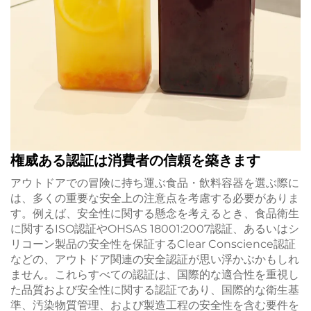
権威ある認証は消費者の信頼を築きます
アウトドアでの冒険に持ち運ぶ食品・飲料容器を選ぶ際に
は、多くの重要な安全上の注意点を考慮する必要がありま
す。例えば、安全性に関する懸念を考えるとき、食品衛生
に関するISO認証やOHSAS 18001:2007認証、あるいはシ
リコーン製品の安全性を保証するClear Conscience認証
などの、アウトドア関連の安全認証が思い浮かぶかもしれ
ません。これらすべての認証は、国際的な適合性を重視し
た品質および安全性に関する認証であり、国際的な衛生基
準、汚染物質管理、および製造工程の安全性を含む要件を