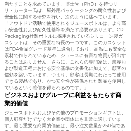
満たすことを求めています。博士号（PhD）を持つリ
サ・カーター氏は、屋外用パッケージングの耐久性および
安全性に関する研究を行い、次のように述べています。
「アウトドア活動で使用されるジュースボトルは、より高
い安全性および耐久性基準を満たす必要があります。CR
Packaging社製ボトルに採用されているシリコーン製ガ
スケットは、その重要な特長の一つです。このガスケット
はFDA食品グレード基準に適合しており、高温にも安全な
素材で作られているため、ジュースに有害な物質が溶出す
ることはありません。さらに、これらの専門家は、業界お
よび製造工程における安全基準の文書化に加えて、顧客の
信頼を築いています。つまり、顧客は長期にわたって使用
できる製品であり、かつ安全性が確保された製品を使用し
ているという確信を得られるのです。」
ビジネスおよびグループに利益をもたらす商
業的価値
ジュースボトルおよびその他のプロモーションギフトは、
個人顧客だけでなく大企業や団体にも非常に適していま
す。最も重要な商業的価値は、最小注文数量が250個であ