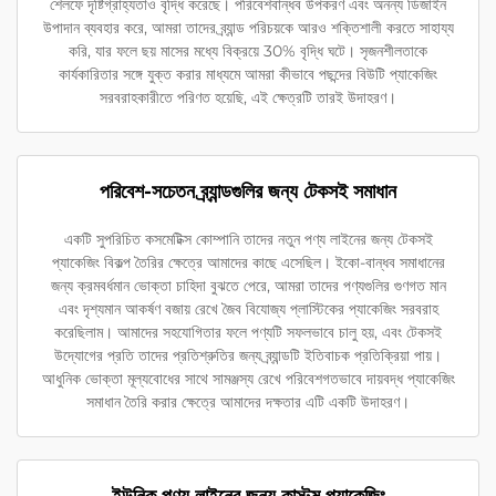
শেলফে দৃষ্টিগ্রাহ্যতাও বৃদ্ধি করেছে। পরিবেশবান্ধব উপকরণ এবং অনন্য ডিজাইন
উপাদান ব্যবহার করে, আমরা তাদের ব্র্যান্ড পরিচয়কে আরও শক্তিশালী করতে সাহায্য
করি, যার ফলে ছয় মাসের মধ্যে বিক্রয়ে 30% বৃদ্ধি ঘটে। সৃজনশীলতাকে
কার্যকারিতার সঙ্গে যুক্ত করার মাধ্যমে আমরা কীভাবে পছন্দের বিউটি প্যাকেজিং
সরবরাহকারীতে পরিণত হয়েছি, এই ক্ষেত্রটি তারই উদাহরণ।
পরিবেশ-সচেতন ব্র্যান্ডগুলির জন্য টেকসই সমাধান
একটি সুপরিচিত কসমেটিক্স কোম্পানি তাদের নতুন পণ্য লাইনের জন্য টেকসই
প্যাকেজিং বিকল্প তৈরির ক্ষেত্রে আমাদের কাছে এসেছিল। ইকো-বান্ধব সমাধানের
জন্য ক্রমবর্ধমান ভোক্তা চাহিদা বুঝতে পেরে, আমরা তাদের পণ্যগুলির গুণগত মান
এবং দৃশ্যমান আকর্ষণ বজায় রেখে জৈব বিযোজ্য প্লাস্টিকের প্যাকেজিং সরবরাহ
করেছিলাম। আমাদের সহযোগিতার ফলে পণ্যটি সফলভাবে চালু হয়, এবং টেকসই
উদ্যোগের প্রতি তাদের প্রতিশ্রুতির জন্য ব্র্যান্ডটি ইতিবাচক প্রতিক্রিয়া পায়।
আধুনিক ভোক্তা মূল্যবোধের সাথে সামঞ্জস্য রেখে পরিবেশগতভাবে দায়বদ্ধ প্যাকেজিং
সমাধান তৈরি করার ক্ষেত্রে আমাদের দক্ষতার এটি একটি উদাহরণ।