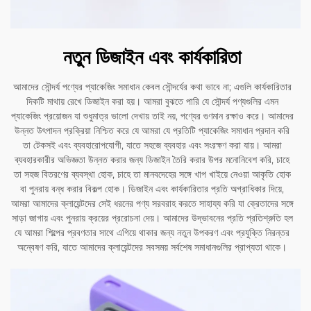
নতুন ডিজাইন এবং কার্যকারিতা
আমাদের সৌন্দর্য পণ্যের প্যাকেজিং সমাধান কেবল সৌন্দর্যের কথা ভাবে না; এগুলি কার্যকারিতার
দিকটি মাথায় রেখে ডিজাইন করা হয়। আমরা বুঝতে পারি যে সৌন্দর্য পণ্যগুলির এমন
প্যাকেজিং প্রয়োজন যা শুধুমাত্র ভালো দেখায় তাই নয়, পণ্যের গুণমান রক্ষাও করে। আমাদের
উন্নত উৎপাদন প্রক্রিয়া নিশ্চিত করে যে আমরা যে প্রতিটি প্যাকেজিং সমাধান প্রদান করি
তা টেকসই এবং ব্যবহারোপযোগী, যাতে সহজে ব্যবহার এবং সংরক্ষণ করা যায়। আমরা
ব্যবহারকারীর অভিজ্ঞতা উন্নত করার জন্য ডিজাইন তৈরি করার উপর মনোনিবেশ করি, চাহে
তা সহজ বিতরণের ব্যবস্থা হোক, চাহে তা মানবদেহের সঙ্গে খাপ খাইয়ে নেওয়া আকৃতি হোক
বা পুনরায় বন্ধ করার বিকল্প হোক। ডিজাইন এবং কার্যকারিতার প্রতি অগ্রাধিকার দিয়ে,
আমরা আমাদের ক্লায়েন্টদের সেই ধরনের পণ্য সরবরাহ করতে সাহায্য করি যা ক্রেতাদের সঙ্গে
সাড়া জাগায় এবং পুনরায় ক্রয়ের প্ররোচনা দেয়। আমাদের উদ্ভাবনের প্রতি প্রতিশ্রুতি হল
যে আমরা শিল্পের প্রবণতার সাথে এগিয়ে থাকার জন্য নতুন উপকরণ এবং প্রযুক্তি নিরন্তর
অন্বেষণ করি, যাতে আমাদের ক্লায়েন্টদের সবসময় সর্বশেষ সমাধানগুলির প্রাপ্যতা থাকে।