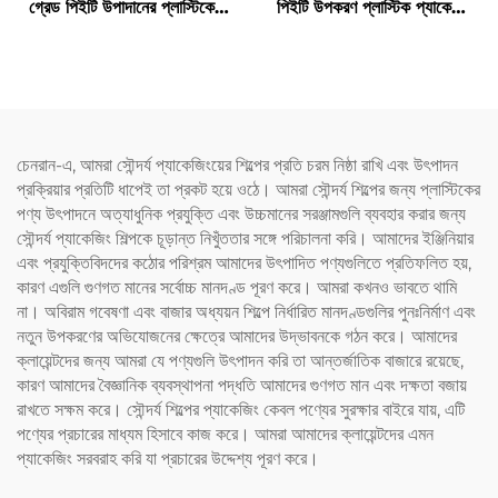
গ্রেড পিইটি উপাদানের প্লাস্টিকের
পিইটি উপকরণ প্লাস্টিক প্যাকেজিং
প্যাকেজিং বোতল, যা জুস এবং পানীয়
বোতল রস এবং পানীয় ধারণ করতে
ধারণ করতে পারে, সৃজনশীল ডিজাইন,
পারে এবং সৃজনশীল ডিজাইন শিশুদের
শিশুদের পছন্দ
পছন্দ
চেনরান-এ, আমরা সৌন্দর্য প্যাকেজিংয়ের শিল্পের প্রতি চরম নিষ্ঠা রাখি এবং উৎপাদন
প্রক্রিয়ার প্রতিটি ধাপেই তা প্রকট হয়ে ওঠে। আমরা সৌন্দর্য শিল্পের জন্য প্লাস্টিকের
পণ্য উৎপাদনে অত্যাধুনিক প্রযুক্তি এবং উচ্চমানের সরঞ্জামগুলি ব্যবহার করার জন্য
সৌন্দর্য প্যাকেজিং শিল্পকে চূড়ান্ত নিখুঁততার সঙ্গে পরিচালনা করি। আমাদের ইঞ্জিনিয়ার
এবং প্রযুক্তিবিদদের কঠোর পরিশ্রম আমাদের উৎপাদিত পণ্যগুলিতে প্রতিফলিত হয়,
কারণ এগুলি গুণগত মানের সর্বোচ্চ মানদণ্ড পূরণ করে। আমরা কখনও ভাবতে থামি
না। অবিরাম গবেষণা এবং বাজার অধ্যয়ন শিল্পে নির্ধারিত মানদণ্ডগুলির পুনঃনির্মাণ এবং
নতুন উপকরণের অভিযোজনের ক্ষেত্রে আমাদের উদ্ভাবনকে গঠন করে। আমাদের
ক্লায়েন্টদের জন্য আমরা যে পণ্যগুলি উৎপাদন করি তা আন্তর্জাতিক বাজারে রয়েছে,
কারণ আমাদের বৈজ্ঞানিক ব্যবস্থাপনা পদ্ধতি আমাদের গুণগত মান এবং দক্ষতা বজায়
রাখতে সক্ষম করে। সৌন্দর্য শিল্পের প্যাকেজিং কেবল পণ্যের সুরক্ষার বাইরে যায়, এটি
পণ্যের প্রচারের মাধ্যম হিসাবে কাজ করে। আমরা আমাদের ক্লায়েন্টদের এমন
প্যাকেজিং সরবরাহ করি যা প্রচারের উদ্দেশ্য পূরণ করে।