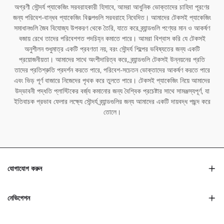
অগ্রণী সৌন্দর্য প্যাকেজিং সরবরাহকারী হিসাবে, আমরা আধুনিক ভোক্তাদের চাহিদা পূরণের
জন্য পরিবেশ-বান্ধব প্যাকেজিং বিকল্পগুলি সরবরাহে নিবেদিত। আমাদের টেকসই প্যাকেজিং
সমাধানগুলি জৈব বিযোজ্য উপকরণ থেকে তৈরি, যাতে করে ব্র্যান্ডগুলি পণ্যের মান ও আকর্ষণ
বজায় রেখে তাদের পরিবেশগত পদচিহ্ন কমাতে পারে। আমরা বিশ্বাস করি যে টেকসই
অনুশীলন শুধুমাত্র একটি প্রবণতা নয়, বরং সৌন্দর্য শিল্পের ভবিষ্যতের জন্য একটি
প্রয়োজনীয়তা। আমাদের সাথে অংশীদারিত্ব করে, ব্র্যান্ডগুলি টেকসই উন্নয়নের প্রতি
তাদের প্রতিশ্রুতি প্রদর্শন করতে পারে, পরিবেশ-সচেতন ভোক্তাদের আকর্ষণ করতে পারে
এবং ভিড় পূর্ণ বাজারে নিজেদের পৃথক করে তুলতে পারে। টেকসই প্যাকেজিং নিয়ে আমাদের
উদ্ভাবনী পদ্ধতি প্লাস্টিকের বর্জ্য কমানোর জন্য বৈশ্বিক প্রচেষ্টার সাথে সামঞ্জস্যপূর্ণ, যা
ইতিবাচক প্রভাব ফেলার লক্ষ্যে সৌন্দর্য ব্র্যান্ডগুলির জন্য আমাদের একটি দায়বদ্ধ পছন্দ করে
তোলে।
যোগাযোগ করুন
নেভিগেশন