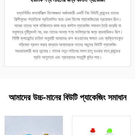
ইউনিক পণ্য লাইনের জন্য কাস্টম প্যাকেজিং
হস্তনির্মিত কসমেটিক্সে বিশেষজ্ঞতা অর্জনকারী একটি নিচ বিউটি ব্র্যান্ডের তাদের
শিল্পীসুলভ পদ্ধতিকে প্রতিফলিত করে এমন বিশেষ প্যাকেজিংয়ের প্রয়োজন ছিল।
আমরা তাদের সঙ্গে ঘনিষ্ঠভাবে কাজ করে কাস্টম প্যাকেজিং সমাধান তৈরি করেছি যা
শুধুমাত্র দৃষ্টিনন্দনই নয়, বরং তাদের অনন্য পণ্য সংমিশ্রণের জন্য ব্যবহারিকও ছিল।
নির্দিষ্ট ক্লায়েন্টের চাহিদা অনুযায়ী আমাদের খাপ খাওয়ানোর ক্ষমতা এবং ব্যক্তিগতকৃত
পরিষেবা প্রদান করার মাধ্যমে আমাদেরকে তাদের পছন্দের বিউটি প্যাকেজিং
সরবরাহকারী করে তুলেছে। তাদের নতুন লাইনের সফল চালু হওয়ার ফলে ব্র্যান্ডের
প্রতি আনুগত্য এবং গ্রাহকদের সন্তুষ্টি বৃদ্ধি পায়।
আমাদের উচ্চ-মানের বিউটি প্যাকেজিং সমাধান