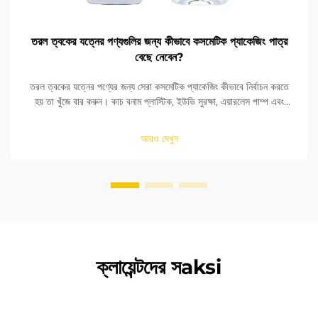
তরল ত্বকের যত্নের পণ্যগুলির জন্য কীভাবে কসমেটিক প্যাকেজিং পাত্র
বেছে নেবেন?
তরল ত্বকের যত্নের পণ্যের জন্য সেরা কসমেটিক প্যাকেজিং কীভাবে নির্বাচন করতে
হয় তা খুঁজে বার করুন। কাচ বনাম প্লাস্টিক, ইউভি সুরক্ষা, এয়ারলেস পাম্প এবং
উপাদানের নিরাপত্তা তুলনা করুন। আপনার বিনামূল্যে চেকলিস্ট ডাউনলোড করুন।
আরও দেখুন
ক্লায়েন্টদের সaksi