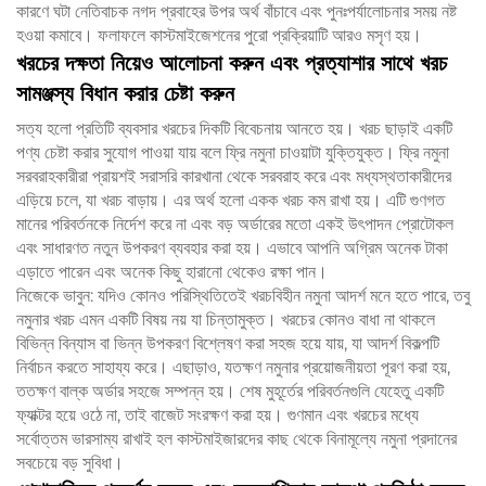
কারণে ঘটা নেতিবাচক নগদ প্রবাহের উপর অর্থ বাঁচাবে এবং পুনঃপর্যালোচনার সময় নষ্ট
হওয়া কমাবে। ফলাফলে কাস্টমাইজেশনের পুরো প্রক্রিয়াটি আরও মসৃণ হয়।
খরচের দক্ষতা নিয়েও আলোচনা করুন এবং প্রত্যাশার সাথে খরচ
সামঞ্জস্য বিধান করার চেষ্টা করুন
সত্য হলো প্রতিটি ব্যবসার খরচের দিকটি বিবেচনায় আনতে হয়। খরচ ছাড়াই একটি
পণ্য চেষ্টা করার সুযোগ পাওয়া যায় বলে ফ্রি নমুনা চাওয়াটা যুক্তিযুক্ত। ফ্রি নমুনা
সরবরাহকারীরা প্রায়শই সরাসরি কারখানা থেকে সরবরাহ করে এবং মধ্যস্থতাকারীদের
এড়িয়ে চলে, যা খরচ বাড়ায়। এর অর্থ হলো একক খরচ কম রাখা হয়। এটি গুণগত
মানের পরিবর্তনকে নির্দেশ করে না এবং বড় অর্ডারের মতো একই উৎপাদন প্রোটোকল
এবং সাধারণত নতুন উপকরণ ব্যবহার করা হয়। এভাবে আপনি অগ্রিম অনেক টাকা
এড়াতে পারেন এবং অনেক কিছু হারানো থেকেও রক্ষা পান।
নিজেকে ভাবুন: যদিও কোনও পরিস্থিতিতেই খরচবিহীন নমুনা আদর্শ মনে হতে পারে, তবু
নমুনার খরচ এমন একটি বিষয় নয় যা চিন্তামুক্ত। খরচের কোনও বাধা না থাকলে
বিভিন্ন বিন্যাস বা ভিন্ন উপকরণ বিশ্লেষণ করা সহজ হয়ে যায়, যা আদর্শ বিকল্পটি
নির্বাচন করতে সাহায্য করে। এছাড়াও, যতক্ষণ নমুনার প্রয়োজনীয়তা পূরণ করা হয়,
ততক্ষণ বাল্ক অর্ডার সহজে সম্পন্ন হয়। শেষ মুহূর্তের পরিবর্তনগুলি যেহেতু একটি
ফ্যাক্টর হয়ে ওঠে না, তাই বাজেট সংরক্ষণ করা হয়। গুণমান এবং খরচের মধ্যে
সর্বোত্তম ভারসাম্য রাখাই হল কাস্টমাইজারদের কাছ থেকে বিনামূল্যে নমুনা প্রদানের
সবচেয়ে বড় সুবিধা।