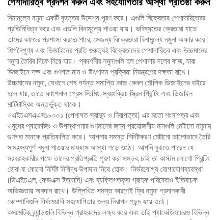
পেশাদারিত্ব প্রদর্শন করুন এবং সহযোগিতার আস্থা প্রতিষ্ঠা করুন
বিনামূল্যে নমুনা একটি বৃহত্তর উদ্দেশ্য পূরণ করে। এগুলি বিক্রেতার পেশাদারিত্বের
প্রতিনিধিত্ব করে এবং এগুলি বিনামূল্যে পাওয়া যায়। ভবিষ্যতের ক্রেতারা যাতে
তাদের কাজের প্রশংসা করতে পারে, সেজন্য বিক্রেতারা বিনামূল্যে নমুনা অফার করে।
শিল্পনৈপুণ্য এবং ডিজাইনের প্রতি গুরুত্বই বিক্রেতাদের পেশাদারিত্ব এবং উচ্চমানের
নমুনা তৈরির দিকে নিয়ে যায়। প্রদর্শনীর নমুনাগুলি হল পেশাদার দলের কাজ, যারা
ডিজাইনে দক্ষ এবং গুণগত মান ও উৎপাদন প্রক্রিয়া নিয়ন্ত্রণের দক্ষতা রাখে।
উচ্চমানের নমুনা, যেখানে শেষ পর্যন্ত সমাপ্তি কাজ কেবল মৌলিক ডিজাইনের বাইরে
চলে যায়, তাতে ফাংশনাল প্রেস স্টিমিং, স্বয়ংক্রিয় স্ক্রিন প্রিন্টিং এবং ডিজাইন
মাল্টিটাস্কিং অন্তর্ভুক্ত থাকে।
ওএইচএসএএস১৮০০১ (পেশাগত স্বাস্থ্য ও নিরাপত্তা) এর মতো শংসাপত্র এবং
ওষুধের প্যাকেজিং ও উপস্থাপনার গুণমানের জন্য প্রয়োজনীয় মানগুলি মেটানো নমুনার
গুণগত মানকে প্রতিফলিত করে। আপনার সমস্ত নির্দিষ্টকরণ মেটানো ভালোভাবে তৈরি
সামঞ্জস্যপূর্ণ নমুনা পাওয়ার মাধ্যমে আস্থা গড়ে ওঠে। আপনি বুঝতে পারেন যে
সরবরাহকারীর পক্ষে তাদের প্রতিশ্রুতি পূরণ করা সম্ভব, চাই তা কাস্টম লোগো প্রিন্টিং
হোক বা কোনো নির্দিষ্ট নিষিদ্ধ উপাদান নিয়ে হোক। নির্ভরযোগ্য যোগাযোগব্যবস্থা
(ডিএইচএল, ফেডএক্স ইত্যাদি) এবং ব্যক্তিগতকৃত গ্রাহক পরিষেবাও ইতিবাচক
অভিজ্ঞতায় অবদান রাখে। উল্লিখিত সমস্ত কারণেই ফ্রি নমুনা প্রদানকারী
কোম্পানিগুলি দীর্ঘমেয়াদী সহযোগিতার জন্য নিরাপদ পছন্দ হয়ে ওঠে।
কসমেটিক ব্র্যান্ডগুলি বিভিন্ন গ্রাহকদের লক্ষ্য করে এবং তাই প্যাকেজিংয়েরও বিভিন্ন