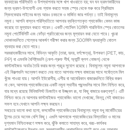
ব্যবহারের পরিস্থিতি ও উপস্থাপনার সঙ্গে খাপ খাওয়াতে হয়; ঘন ঘন ভ্রমণকারীদের
জন্য ভ্রমণ-উপযোগী এবং প্যাক করতে সহজ স্প্রে থেকে শুরু করে প্রিমিয়াম
স্কিনকেয়ার লাইনের জন্য আরও চকচকে ও মার্জিত জার পর্যন্ত। তাই বিনামূল্যে
নমুনা। আপনি বাস্তব পরিস্থিতিতে আপনার ব্যক্তিগতকৃত প্যাকেজিং কেমন কাজ
করেছে তা মূল্যায়ন করতে পারেন। একটি পোর্টেবল 10মিলি পারফিউম স্প্রে বোতলের
নমুনা পোর্টেবিলিটি এবং ফোঁড়া প্রতিরোধের জন্য মূল্যায়ন করা যেতে পারে। খুচরা
দোকানগুলিতে শেল্ফের আকর্ষণ পরীক্ষা করার জন্য 300মিলি হৃদয়াকৃতি বোতল
ব্যবহার করা যেতে পারে।
সরবরাহকারীদের সাথে, বিভিন্ন আকৃতি (তারা, হৃদয়, বর্গক্ষেত্র), উপকরণ (PET, কাচ,
PP) বা এমনকি বৈশিষ্ট্যগুলি (কেপ-প্রুফ শীর্ষ, অ্যান্টি ক্লগ নোজল) থেকে
কাস্টমাইজড অর্ডার তৈরি করার জন্য প্রচুর সুযোগ রয়েছে। বিনামূল্যে নমুনা আপনাকে
এই বিকল্পগুলি অন্বেষণ করতে দেয় যাতে আপনার লক্ষ্য বাজারের সাথে সর্বোত্তম মিল
খুঁজে পাওয়া যায়। আপনি ইউরোপীয়, এশীয় বা আমেরিকান বাজারগুলিতে বিক্রি করুন
না কেন, আপনার প্যাকেজিংয়ের একটি নমুনা স্থানীয় পছন্দগুলির সাথে মিল নিশ্চিত করে,
যার মধ্যে রয়েছে মিনিমালিস্ট ডিজাইন বা উজ্জ্বল রং, যা কিছু বাজারে গুরুত্বপূর্ণ। এটি
নিশ্চিত করে যে আপনার কাস্টমাইজড প্যাকেজিং ভালো দেখাচ্ছে, কিন্তু সেই বাজারেও
সফল হবে যেখানে আপনি লক্ষ্য করছেন।
সবচেয়ে ভালো কথা হলো, কসমেটিক প্যাকেজিংয়ের বিনামূল্যে নমুনা শুধু মার্কেটিংয়ের
টুলের চেয়ে অনেক বেশি কিছু। এগুলি আপনাকে প্যাকেজিংয়ের বিস্তারিত ও মানের
দৃশ্যমান নিশ্চিতকরণে সক্ষম করে, ঝুঁকি কমাতে সাহায্য করে, খরচ-কার্যকর
কাস্টমাইজেশনে উদ্ধান দেয়, সরবরাহকারীর পেশাদারিত্ব যাচাই করে এবং আপনার