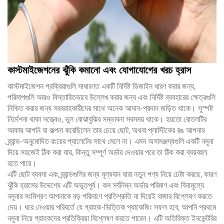
কাস্টমাইজেশনের ঝুঁকি কমানো এবং যোগাযোগের খরচ হ্রাস
কাস্টমাইজেশন প্রক্রিয়াগুলি সাধারণত একটি নির্দিষ্ট ডিজাইন ধারণ করার জন্য,
পরিমাপগুলি আরও বিস্তারিতভাবে উল্লেখ করার জন্য এবং নির্দিষ্ট ব্যবহারের ক্ষেত্রগুলি
নিশ্চিত করার জন্য সরবরাহকারীদের সাথে অনেক আদান-প্রদান জড়িত থাকে। সুস্পষ্ট
নির্দেশনা থাকা সত্ত্বেও, ভুল বোঝাবুঝির সম্ভাবনা সবসময় থাকে। হয়তো বোতলটির
আকার আপনি যা কল্পনা করেছিলেন তার চেয়ে ছোট, অথবা প্লাস্টিকের রঙ আপনার
ব্র্যান্ড-অনুমোদিত রংয়ের প্যালেটের সাথে মেলে না। এমন অসামঞ্জস্যগুলি একটি নমুনা
দিয়ে সহজেই ঠিক করা যায়, কিন্তু সম্পূর্ণ অর্ডার দেওয়ার পরে তা ঠিক করা ব্যয়বহুল
হতে পারে।
এটি ছোট ব্যবসা এবং ব্র্যান্ডগুলির জন্য মূল্যবান যারা নতুন পণ্য নিয়ে চেষ্টা করছে, কারণ
ঝুঁকি হ্রাসের উদ্দেশ্যে এটি অভূতপূর্ব। কম সর্বনিম্ন অর্ডার পরিমাণ এবং বিনামূল্যে
নমুনার সংমিশ্রণ আপনাকে বড় পরিমাণে প্রতিশ্রুতি না দিয়েই বাজার বিশ্লেষণ করতে
দেয়। ধরে নেওয়ার পরিবর্তে যে গ্রাহক-ভিত্তিক প্যাকেজিং সফল হবে, আপনি প্রথমে
নমুনা নিয়ে গ্রাহকদের প্রতিক্রিয়া বিশ্লেষণ করতে পারেন। এটি অতিরিক্ত ইনভেন্টরির