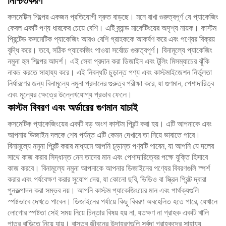
নিশ্চিতকরণ
কসমেটিক্স শিল্পের একজন প্রতিযোগী দ্রুত বাড়ছে। মনে রাখা গুরুত্বপূর্ণ যে প্যাকেজিং
কেবল একটি পণ্য ধারকের চেয়ে বেশি। এটি ব্র্যান্ড মার্কেটিংয়ের অদৃশ্য নায়ক। কাস্টম
প্রিন্টেড কসমেটিক প্যাকেজিং আরও বেশি গ্রাহককে আকর্ষণ করে এবং পণ্যের বিক্রয়
বৃদ্ধি করে। তবে, সঠিক প্যাকেজিং পাওয়া সর্বোচ্চ গুরুত্বপূর্ণ। বিনামূল্যে প্যাকেজিং
নমুনা হল শিল্পের আদর্শ। এই সেবা প্রদান করা ডিজাইন এবং টুলিং মিসম্যাচের ঝুঁকি
নাকচ করতে সাহায্য করে। এই নিবন্ধটি চূড়ান্ত পণ্য এবং কাস্টমাইজেশন নির্ভুলতা
নির্ধারণের জন্য বিনামূল্যে নমুনা প্রদানের গুরুত্ব পরীক্ষা করে, যা গুণমান, পেশাদারিত্ব
এবং মূল্যের ক্ষেত্রে উল্লেখযোগ্য প্রভাব ফেলে।
কাস্টম বিবরণ এবং অর্ডারের গুণমান যাচাই
কসমেটিক প্যাকেজিংয়ের একটি বড় অংশ কাস্টম প্রিন্ট করা হয়। এটি আপনাকে এবং
আপনার ডিজাইন দলকে শেষ পর্যন্ত এটি কেমন দেখাবে তা নিয়ে ভাবাতে পারে।
বিনামূল্যে নমুনা প্রিন্ট করার মাধ্যমে আপনি চূড়ান্ত পণ্যটি পাবেন, যা আপনি যে দলের
সাথে কাজ করার সিদ্ধান্ত নেন তাদের মান এবং পেশাদারিত্বের পক্ষে যুক্তি হিসাবে
কাজ করবে। বিনামূল্যে নমুনা আপনাকে আপনার ডিজাইনের পণ্যের বিবরণগুলি স্পর্শ
করার এবং পর্যবেক্ষণ করার সুযোগ দেয়, যা কোনো ছবি, ভিডিও বা স্ক্রিন প্রিন্ট দ্বারা
পুনরুত্পাদন করা সম্ভব নয়। আপনি কাস্টম প্যাকেজিংয়ের মান এবং পার্থক্যগুলি
স্পষ্টভাবে দেখতে পাবেন। ডিজাইনের পর্যায়ে কিছু বিবরণ অবহেলিত হতে পারে, যেখানে
লোগোর স্পষ্টতা সেই সময় নিয়ে চিন্তার বিষয় হয় না, যতক্ষণ না গ্রাহক একটি খালি
পাত্র বাড়িতে নিয়ে যায়। বাস্তব জীবনের উদাহরণগুলি সর্বদা গ্রাহকদের সাহায্য