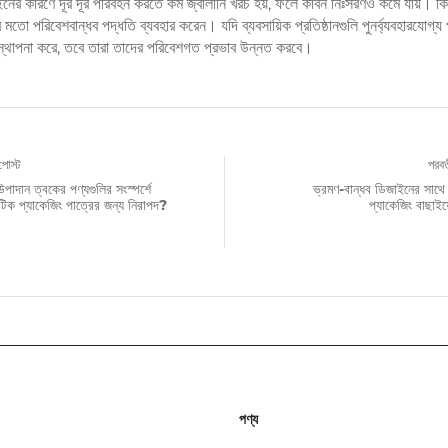
ইনের কারণে দূর দূর পরিবহন করতে কম জ্বালানি খরচ হয়, ফলে কার্বন নিঃসরণও কমে যায়। কিছু
মতো পরিবেশবান্ধব পদ্ধতি ব্যবহার করেন। যদি ব্যবসায়িক প্রতিষ্ঠানগুলি পুনর্ব্যবহারযোগ্য প
যবস্থাপনা করে, তবে তারা তাদের পরিবেশগত প্রভাব উন্নত করবে।
পোস্ট
পরবর্
াদান ত্বকের পণ্যগুলির সংস্পর্শে
ভ্রমণ-বান্ধব ডিজাইনের সাথে গ
ক প্যাকেজিং পাত্রের জন্য নিরাপদ?
প্যাকেজিং বাছাইয
পণ্য