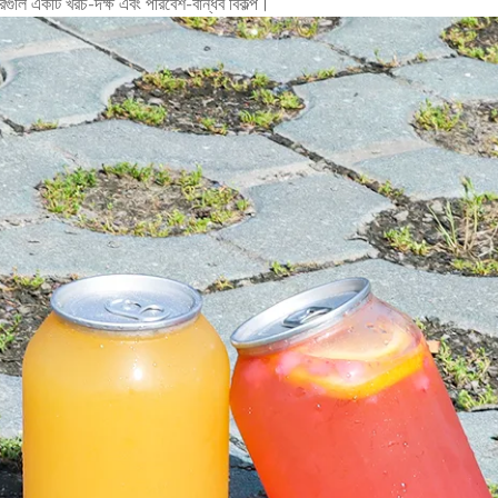
্রগুলি একটি খরচ-দক্ষ এবং পরিবেশ-বান্ধব বিকল্প।