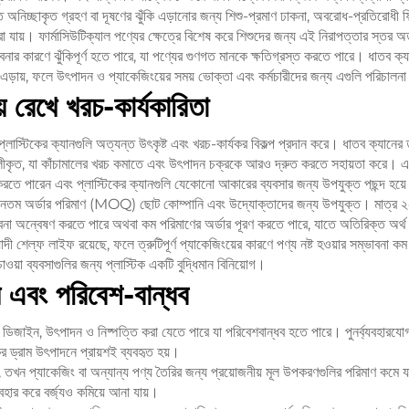
তে অনিচ্ছাকৃত গ্রহণ বা দূষণের ঝুঁকি এড়ানোর জন্য শিশু-প্রমাণ ঢাকনা, অবরোধ-প্রতিরোধী ফি
 করা যায়। ফার্মাসিউটিক্যাল পণ্যের ক্ষেত্রে বিশেষ করে শিশুদের জন্য এই নিরাপত্তার স্তর অত
বনার কারণে ঝুঁকিপূর্ণ হতে পারে, যা পণ্যের গুণগত মানকে ক্ষতিগ্রস্ত করতে পারে। ধাতব ক্যা
ঁকি এড়ায়, ফলে উৎপাদন ও প্যাকেজিংয়ের সময় ভোক্তা এবং কর্মচারীদের জন্য এগুলি পরিচা
় রেখে খরচ-কার্যকারিতা
 প্লাস্টিকের ক্যানগুলি অত্যন্ত উৎকৃষ্ট এবং খরচ-কার্যকর বিকল্প প্রদান করে। ধাতব ক্যানের ত
রলীকৃত, যা কাঁচামালের খরচ কমাতে এবং উৎপাদন চক্রকে আরও দ্রুত করতে সহায়তা করে
ণ করতে পারেন এবং প্লাস্টিকের ক্যানগুলি যেকোনো আকারের ব্যবসার জন্য উপযুক্ত পছন্দ হয়
র ন্যূনতম অর্ডার পরিমাণ (MOQ) ছোট কোম্পানি এবং উদ্যোক্তাদের জন্য উপযুক্ত। মা
াবনা অন্বেষণ করতে পারে অথবা কম পরিমাণের অর্ডার পূরণ করতে পারে, যাতে অতিরিক্ত অর্থ ব্
য়াদী শেল্ফ লাইফ রয়েছে, ফলে ত্রুটিপূর্ণ প্যাকেজিংয়ের কারণে পণ্য নষ্ট হওয়ার সম্ভাবনা 
য়া ব্যবসাগুলির জন্য প্লাস্টিক একটি বুদ্ধিমান বিনিয়োগ।
্য এবং পরিবেশ-বান্ধব
ে ডিজাইন, উৎপাদন ও নিষ্পত্তি করা যেতে পারে যা পরিবেশবান্ধব হতে পারে। পুনর্ব্যবহারযো
িকের ড্রাম উৎপাদনে প্রায়শই ব্যবহৃত হয়।
 তখন প্যাকেজিং বা অন্যান্য পণ্য তৈরির জন্য প্রয়োজনীয় মূল উপকরণগুলির পরিমাণ কমে যা
যবহার করে বর্জ্যও কমিয়ে আনা যায়।