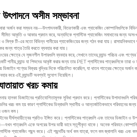
য় উৎপাদনে অসীম সম্ভাবনা
 দ্বারা অর্জন করা সম্ভব নয়—উৎপাদনকারী, বিতরণকারী এবং প্যাকেজিং কোম্পানিগুলিকে বিভি
্র সীমিত আকৃতি ও আকার প্রদান করে, অন্যদিকে প্লাস্টিক প্যাকেজিং সমাধানের জন্য অসং
স ও মিল্ক টি-এর মতো বিভিন্ন পানীয়ের প্যাকেজিংয়ের জন্য গঠন করা যায়। রাসায়নিকভা
শকের জন্য পাত্র তৈরি করতে ব্যবহার করা যায়।
েজিংয়ের ক্ষেত্রে যে সৃজনশীল উপায়গুলি ব্যবহার করে, সেখানে তাদের ব্র্যান্ড পরিচয় এবং পণ্যের
পানীয় ব্র্যান্ড যা শিশুদের আকৃষ্ট করার জন্য তার PET প্লাস্টিকের পাত্রগুলিকে তারা ও
িজাইন পণ্যের বিক্রয় বৃদ্ধির দিকে পরিচালিত করেছিল, যা ধাতব পাত্রের ক্ষেত্রে অর্জন ক
যবহার করে এই ব্র্যান্ডটি অবশ্যই সুযোগ নিয়েছিল।
াতায়াত খরচ কমায়
 তুলনায় হালকা ডিজাইনের প্রতিযোগিতামূলক সুবিধা প্রদান করে। প্লাস্টিকের উপাদানগুলি প
্রগুলির খরচ কম হয় কারণ প্লাস্টিকের ডিব্বাগুলি স্থানীয় ও আন্তর্জাতিকভাবে পরিবহনের জন্
ুলির ওজন কম।
নের দীর্ঘস্থায়ীত্বের প্রতিও ইঙ্গিত করে। প্লাস্টিকের পাত্রগুলি এবং তাদের ডিজাইন ও
ন—যখন পাত্রগুলি একে অপরের উপর ভারী ভাবে স্তূপীকৃত থাকে। অনেক পরিবহন কোম্পান
স্টিক প্যাকেজিং পছন্দ করে। এই পছন্দটির অর্থ কম যাত্রা, ফলে কম জ্বালানি খরচ এবং কম কা