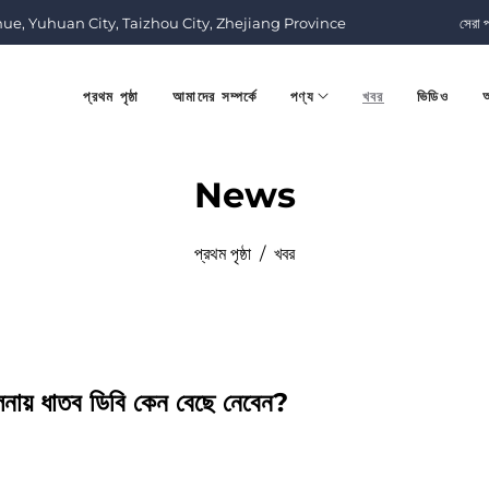
nue, Yuhuan City, Taizhou City, Zhejiang Province
সেরা 
প্রথম পৃষ্ঠা
আমাদের সম্পর্কে
পণ্য
খবর
ভিডিও
আ
News
প্রথম পৃষ্ঠা
/
খবর
ুলনায় ধাতব ডিবি কেন বেছে নেবেন?