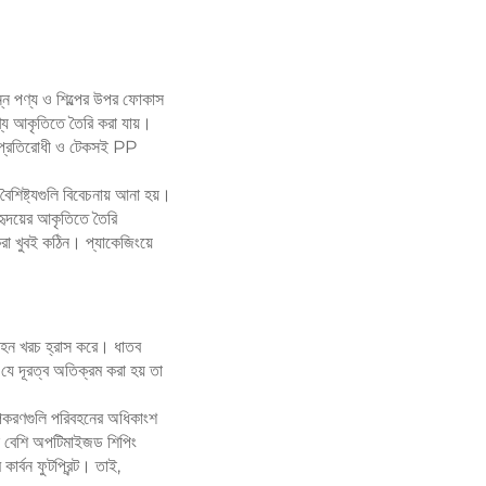
ন্ন পণ্য ও শিল্পের উপর ফোকাস
খ্য আকৃতিতে তৈরি করা যায়।
বে প্রতিরোধী ও টেকসই PP
 বৈশিষ্ট্যগুলি বিবেচনায় আনা হয়।
 হৃদয়ের আকৃতিতে তৈরি
রা খুবই কঠিন। প্যাকেজিংয়ে
রিবহন খরচ হ্রাস করে। ধাতব
য যে দূরত্ব অতিক্রম করা হয় তা
 উপকরণগুলি পরিবহনের অধিকাংশ
ি বেশি অপটিমাইজড শিপিং
র্বন ফুটপ্রিন্ট। তাই,