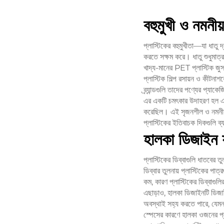
বহুমুখী ও নমনী
প্লাস্টিকের বহুমুখীতা—যা ধাতু
করতে সক্ষম করে। ধাতু শুধুমাত
খাদ্য-মানের PET প্লাস্টিক জু
প্লাস্টিক শিল্প রসায়ন ও কীটনা
ব্র্যান্ডগুলি তাদের পণ্যের প্যাক
এর একটি চমৎকার উদাহরণ হল একটি 
করেছিল। এই সৃজনশীল ও নমনীয় ড
প্লাস্টিকের ইতিবাচক দিকগুলি ব্
হালকা ডিজাইন য
প্লাস্টিকের ডিব্বাগুলি ধাতবের
ডিব্বার তুলনায় প্লাস্টিকের পাত
কম, কারণ প্লাস্টিকের ডিব্বাগ
এছাড়াও, হালকা ডিজাইনটি ডিজাই
অবস্থাই সহ্য করতে পারে, যেম
স্পেসের কারণে হালকা ওজনের প্লা